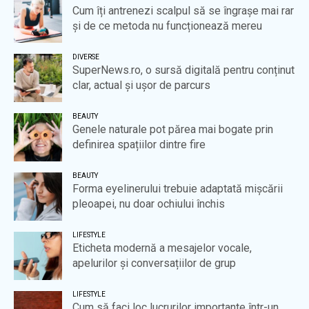
Cum îți antrenezi scalpul să se îngrașe mai rar
și de ce metoda nu funcționează mereu
DIVERSE
SuperNews.ro, o sursă digitală pentru conținut
clar, actual și ușor de parcurs
BEAUTY
Genele naturale pot părea mai bogate prin
definirea spațiilor dintre fire
BEAUTY
Forma eyelinerului trebuie adaptată mișcării
pleoapei, nu doar ochiului închis
LIFESTYLE
Eticheta modernă a mesajelor vocale,
apelurilor și conversațiilor de grup
LIFESTYLE
Cum să faci loc lucrurilor importante într-un