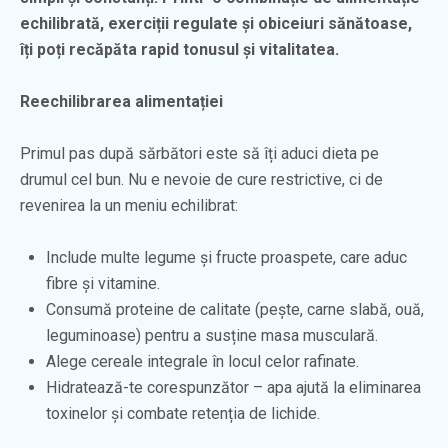
echilibrată, exerciții regulate și obiceiuri sănătoase,
îți poți recăpăta rapid tonusul și vitalitatea.
Reechilibrarea alimentației
Primul pas după sărbători este să îți aduci dieta pe
drumul cel bun. Nu e nevoie de cure restrictive, ci de
revenirea la un meniu echilibrat:
Include multe legume și fructe proaspete, care aduc
fibre și vitamine.
Consumă proteine de calitate (pește, carne slabă, ouă,
leguminoase) pentru a susține masa musculară.
Alege cereale integrale în locul celor rafinate.
Hidratează-te corespunzător – apa ajută la eliminarea
toxinelor și combate retenția de lichide.