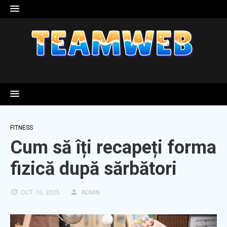
Skip
to
content
FITNESS
Cum să îți recapeți forma
fizică după sărbători
OCT. 16, 2025
ADMIN