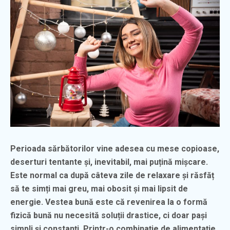
Perioada sărbătorilor vine adesea cu mese copioase,
deserturi tentante și, inevitabil, mai puțină mișcare.
Este normal ca după câteva zile de relaxare și răsfăț
să te simți mai greu, mai obosit și mai lipsit de
energie. Vestea bună este că revenirea la o formă
fizică bună nu necesită soluții drastice, ci doar pași
simpli și constanți. Printr-o combinație de alimentație