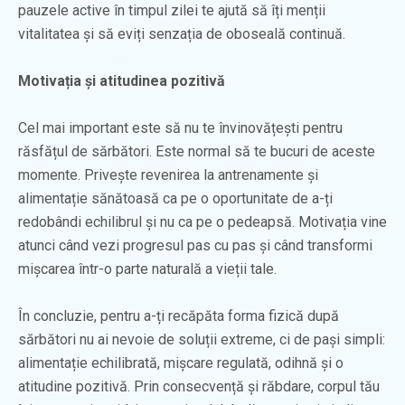
pauzele active în timpul zilei te ajută să îți menții
vitalitatea și să eviți senzația de oboseală continuă.
Motivația și atitudinea pozitivă
Cel mai important este să nu te învinovățești pentru
răsfățul de sărbători. Este normal să te bucuri de aceste
momente. Privește revenirea la antrenamente și
alimentație sănătoasă ca pe o oportunitate de a-ți
redobândi echilibrul și nu ca pe o pedeapsă. Motivația vine
atunci când vezi progresul pas cu pas și când transformi
mișcarea într-o parte naturală a vieții tale.
În concluzie, pentru a-ți recăpăta forma fizică după
sărbători nu ai nevoie de soluții extreme, ci de pași simpli:
alimentație echilibrată, mișcare regulată, odihnă și o
atitudine pozitivă. Prin consecvență și răbdare, corpul tău