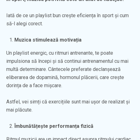
Iată de ce un playlist bun crește eficiența în sport și cum
să-l alegi corect.
Muzica stimulează motivația
Un playlist energic, cu ritmuri antrenante, te poate
impulsiona să începi și să continui antrenamentul cu mai
multă determinare. Cântecele preferate declanșează
eliberarea de dopamină, hormonul plăcerii, care crește
dorința de a face mișcare.
Astfel, vei simți că exercițiile sunt mai ușor de realizat și
mai plăcute.
Îmbunătățește performanța fizică
Ritmul muzicii are un impact direct asupra ritmului cardiac