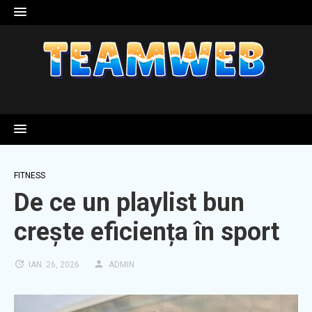
Skip
to
content
FITNESS
De ce un playlist bun
crește eficiența în sport
IAN. 26, 2026
ADMIN