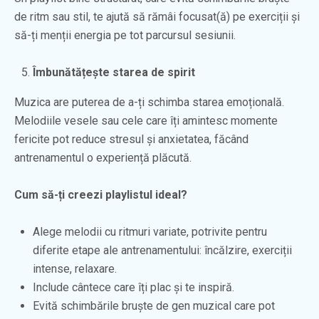
de ritm sau stil, te ajută să rămâi focusat(ă) pe exerciții și
să-ți menții energia pe tot parcursul sesiunii.
Îmbunătățește starea de spirit
Muzica are puterea de a-ți schimba starea emoțională.
Melodiile vesele sau cele care îți amintesc momente
fericite pot reduce stresul și anxietatea, făcând
antrenamentul o experiență plăcută.
Cum să-ți creezi playlistul ideal?
Alege melodii cu ritmuri variate, potrivite pentru
diferite etape ale antrenamentului: încălzire, exerciții
intense, relaxare.
Include cântece care îți plac și te inspiră.
Evită schimbările bruște de gen muzical care pot