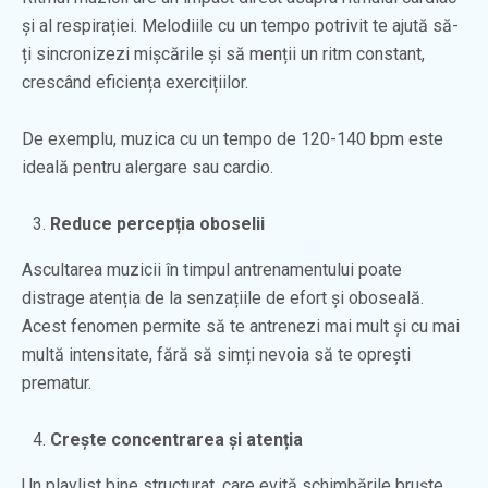
și al respirației. Melodiile cu un tempo potrivit te ajută să-
ți sincronizezi mișcările și să menții un ritm constant,
crescând eficiența exercițiilor.
De exemplu, muzica cu un tempo de 120-140 bpm este
ideală pentru alergare sau cardio.
Reduce percepția oboselii
Ascultarea muzicii în timpul antrenamentului poate
distrage atenția de la senzațiile de efort și oboseală.
Acest fenomen permite să te antrenezi mai mult și cu mai
multă intensitate, fără să simți nevoia să te oprești
prematur.
Crește concentrarea și atenția
Un playlist bine structurat, care evită schimbările bruște