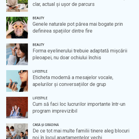
clar, actual și ușor de parcurs
BEAUTY
Genele naturale pot părea mai bogate prin
definirea spațiilor dintre fire
BEAUTY
Forma eyelinerului trebuie adaptată mișcării
pleoapei, nu doar ochiului închis
LIFESTYLE
Eticheta modernă a mesajelor vocale,
apelurilor și conversațiilor de grup
LIFESTYLE
Cum să faci loc lucrurilor importante într-un
program imprevizibil
CASĂ ȘI GRĂDINĂ
De ce tot mai multe familii tinere aleg blocuri
noi în locul apartamentelor vechi