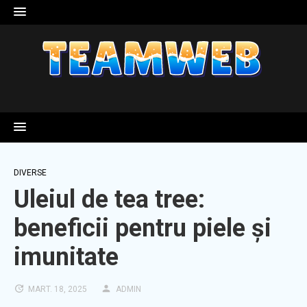
Skip
to
content
DIVERSE
Uleiul de tea tree:
beneficii pentru piele și
imunitate
MART. 18, 2025
ADMIN