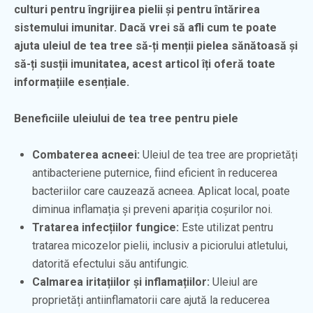
culturi pentru îngrijirea pielii și pentru întărirea
sistemului imunitar. Dacă vrei să afli cum te poate
ajuta uleiul de tea tree să-ți menții pielea sănătoasă și
să-ți susții imunitatea, acest articol îți oferă toate
informațiile esențiale.
Beneficiile uleiului de tea tree pentru piele
Combaterea acneei:
Uleiul de tea tree are proprietăți
antibacteriene puternice, fiind eficient în reducerea
bacteriilor care cauzează acneea. Aplicat local, poate
diminua inflamația și preveni apariția coșurilor noi.
Tratarea infecțiilor fungice:
Este utilizat pentru
tratarea micozelor pielii, inclusiv a piciorului atletului,
datorită efectului său antifungic.
Calmarea iritațiilor și inflamațiilor:
Uleiul are
proprietăți antiinflamatorii care ajută la reducerea