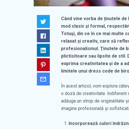
Când vine vorba de ținutele de
Twitter
mod clasic și formal, respectân
Totuși, din ce în ce mai multe c
Facebook
relaxat și creativ, care să refl
profesionalismul. Ținutele de bi
LinkedIn
plictisitoare sau lipsite de stil
exprima creativitatea și de a a
Pinterest
limitele unui dress code de bir
Email
În acest articol, vom explora câte
o doză de creativitate. Indiferent 
adăuga un strop de originalitate și
imagine profesională și sofisticat
Incorporează culori îndrăzne