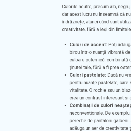
Culorile neutre, precum alb, negru,
dar acest lucru nu înseamnă că nu 
îndrăznețe, atunci când sunt util
creativitate, fără a ieși din limitel
Culori de accent:
Poți adăuga
birou într-o nuanță vibrantă de
culoare puternică, combinată 
ținutei tale, fără a fi prea osten
Culori pastelate:
Dacă nu vrei
pentru nuanțe pastelate, care s
vitalitate. O rochie sau un bla
crea un contrast interesant și 
Combinații de culori neaște
neconvenționale. De exemplu, 
pereche de pantaloni galbeni. 
adăuga un aer de creativitate ț