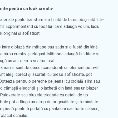
ante pentru un look creativ
ateriale poate transforma o ținută de birou obișnuită într-
stil. Experimentând cu țesături care adaugă volum, luciu
 original și sofisticat.
între o bluză din mătase sau satin și o fustă din lână
e birou creativ și elegant. Mătasea adaugă fluiditate și
ugă un aer serios și structurat.
ansii nu sunt de obicei considerați un element potrivit
unt aleși corect și asortați cu piese sofisticate, pot
 Optează pentru o pereche de jeansi cu croială slim sau
u o cămașă elegantă și o jachetă din lână sau un blazer.
Puloverele sau bluzele tricotate cu detalii de tip
ubtile pot adăuga un strop de originalitate și feminitate
 de piesă poate fi purtată cu pantaloni sau fuste clasice,
plăcut ochiului.