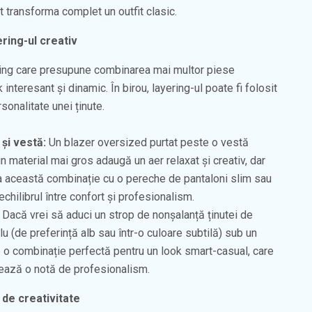
pot transforma complet un outfit clasic.
ring-ul creativ
yling care presupune combinarea mai multor piese
interesant și dinamic. În birou, layering-ul poate fi folosit
onalitate unei ținute.
și vestă:
Un blazer oversized purtat peste o vestă
 material mai gros adaugă un aer relaxat și creativ, dar
ta această combinație cu o pereche de pantaloni slim sau
chilibrul între confort și profesionalism.
Dacă vrei să aduci un strop de nonșalanță ținutei de
plu (de preferință alb sau într-o culoare subtilă) sub un
e o combinație perfectă pentru un look smart-casual, care
trează o notă de profesionalism.
 de creativitate