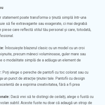
ou
r statement poate transforma o ținută simplă într-una
ie să fie extravagante sau exagerate, ci mai degrabă
e piese care reflectă stilul tău personal și care, totodată,
fesional.
te:
Înlocuiește blazerul clasic cu un model cu un croi
obișnuite, precum mâneci voluminoase, guler mare sau
ste o modalitate simplă de a adăuga un element de
:
Poți alege o pereche de pantofi cu toc colorat sau cu
a un punct de atracție ținutei tale. Pantofii cu design
xcelentă de a exprima creativitatea, fără a fi prea
onale:
Dacă vrei să te distingi de ceilalți, alege o fustă cu
 volan subtil. Aceste fuste nu doar că adaugă un strop de