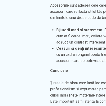
Accesoriile sunt adesea cele care
accesorii care reflectă stilul tău 
din limitele unui dress code de bi
Bijuterii mari și statement:
D
cum ar fi cercei mari, coliere 
adăuga un contrast interesant ș
Ceasuri și genți interesante
cu un cadran original poate tr
accesorii care se potrivesc sti
Concluzie
Ținutele de birou care lasă loc cre
profesionalism și exprimarea person
culori îndrăznețe, materiale inter
Este important să fii atentă la conte