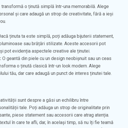
 transformă o ținută simplă într-una memorabilă. Alege
personal și care adaugă un strop de creativitate, fără a ieși
rou.
acă ținuta ta este simplă, poți adăuga bijuterii statement,
voluminoase sau brățări stilizate. Aceste accesorii pot
i pot evidenția aspectele creative ale ținutei.
:
O geantă din piele cu un design neobișnuit sau un ceas
ansforma o ținută clasică într-un look modern. Alege
lului tău, dar care adaugă un punct de interes ținutei tale.
ativității sunt despre a găsi un echilibru între
alității tale. Poți adăuga un strop de originalitate prin
esante, piese statement sau accesorii care atrag atenția.
xtul în care te afli, dar, în același timp, să nu îți fie teamă