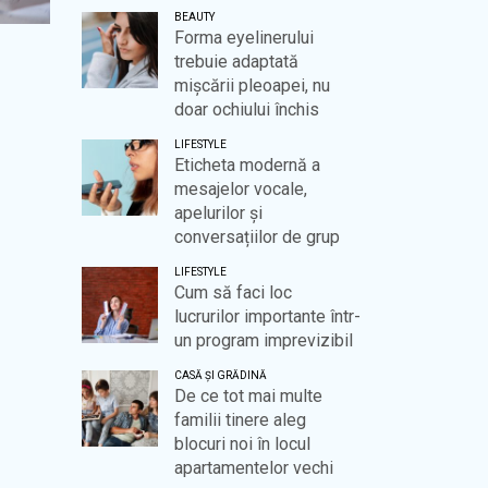
BEAUTY
Forma eyelinerului
trebuie adaptată
mișcării pleoapei, nu
doar ochiului închis
LIFESTYLE
Eticheta modernă a
mesajelor vocale,
apelurilor și
conversațiilor de grup
LIFESTYLE
Cum să faci loc
lucrurilor importante într-
un program imprevizibil
CASĂ ȘI GRĂDINĂ
De ce tot mai multe
familii tinere aleg
blocuri noi în locul
apartamentelor vechi