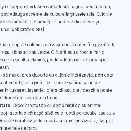
 gri și bej, sunt adesea considerate sigure pentru birou,
poți adăuga accente de culoare în ținutele tale. Culorile
izate cu măsură, pot adăuga o notă de dinamism și
e unui look profesional.
 un strop de culoare prin accesorii, cum ar fi o geantă de
 roșu, albastru sau verde. O fustă sau o rochie într-o
cu o bluză albă clasică, poate adăuga un aer proaspăt
tativ.
 să mergi prea departe cu culorile îndrăznețe, poți opta
unt subtil și elegante, dar în același timp pline de
zer în culoarea lavandei, piersicii sau bleu deschis poate
o atmosferă relaxată la birou.
ptate:
Experimentează cu combinații de culori mai
poți asorta o cămașă albă cu o fustă portocalie sau cu o
Aceste combinații de culori sunt mai îndrăznețe, dar pot
inutei tale de birou.