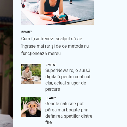
BEAUTY
Cum îți antrenezi scalpul să se
îngrașe mai rar și de ce metoda nu
funcționează mereu
DIVERSE
SuperNews.ro, o sursă
digitală pentru conținut
clar, actual și ușor de
parcurs
BEAUTY
Genele naturale pot
părea mai bogate prin
definirea spațiilor dintre
fire