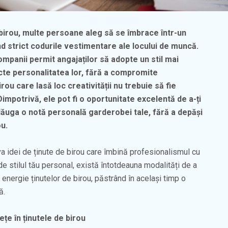
 birou, multe persoane aleg să se îmbrace într-un
d strict codurile vestimentare ale locului de muncă.
ompanii permit angajaților să adopte un stil mai
ecte personalitatea lor, fără a compromite
rou care lasă loc creativității nu trebuie să fie
. Dimpotrivă, ele pot fi o oportunitate excelentă de a-ți
dăuga o notă personală garderobei tale, fără a depăși
ou.
va idei de ținute de birou care îmbină profesionalismul cu
de stilul tău personal, există întotdeauna modalități de a
 energie ținutelor de birou, păstrând în același timp o
ă.
țe în ținutele de birou