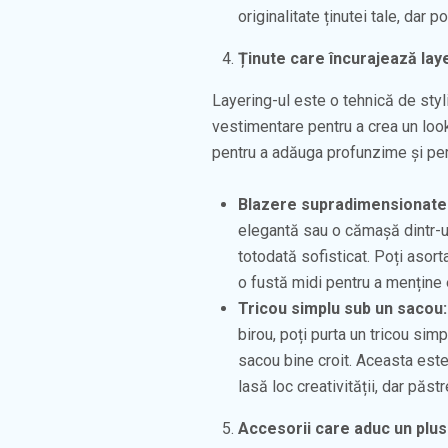
originalitate ținutei tale, dar 
Ținute care încurajează laye
Layering-ul este o tehnică de st
vestimentare pentru a crea un look 
pentru a adăuga profunzime și pers
Blazere supradimensionate 
elegantă sau o cămașă dintr-un
totodată sofisticat. Poți asor
o fustă midi pentru a menține e
Tricou simplu sub un sacou:
birou, poți purta un tricou sim
sacou bine croit. Aceasta est
lasă loc creativității, dar păs
Accesorii care aduc un plus