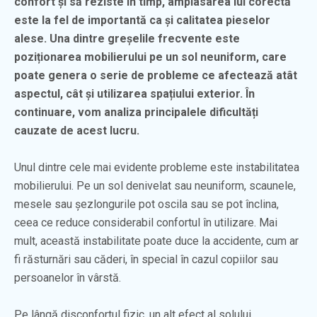
confort și să reziste în timp, amplasarea lui corectă
este la fel de importantă ca și calitatea pieselor
alese. Una dintre greșelile frecvente este
poziționarea mobilierului pe un sol neuniform, care
poate genera o serie de probleme ce afectează atât
aspectul, cât și utilizarea spațiului exterior. În
continuare, vom analiza principalele dificultăți
cauzate de acest lucru.
Unul dintre cele mai evidente probleme este instabilitatea
mobilierului. Pe un sol denivelat sau neuniform, scaunele,
mesele sau șezlongurile pot oscila sau se pot înclina,
ceea ce reduce considerabil confortul în utilizare. Mai
mult, această instabilitate poate duce la accidente, cum ar
fi răsturnări sau căderi, în special în cazul copiilor sau
persoanelor în vârstă.
Pe lângă disconfortul fizic, un alt efect al solului