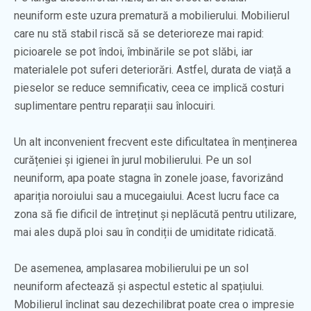
neuniform este uzura prematură a mobilierului. Mobilierul
care nu stă stabil riscă să se deterioreze mai rapid:
picioarele se pot îndoi, îmbinările se pot slăbi, iar
materialele pot suferi deteriorări. Astfel, durata de viață a
pieselor se reduce semnificativ, ceea ce implică costuri
suplimentare pentru reparații sau înlocuiri.
Un alt inconvenient frecvent este dificultatea în menținerea
curățeniei și igienei în jurul mobilierului. Pe un sol
neuniform, apa poate stagna în zonele joase, favorizând
apariția noroiului sau a mucegaiului. Acest lucru face ca
zona să fie dificil de întreținut și neplăcută pentru utilizare,
mai ales după ploi sau în condiții de umiditate ridicată.
De asemenea, amplasarea mobilierului pe un sol
neuniform afectează și aspectul estetic al spațiului.
Mobilierul înclinat sau dezechilibrat poate crea o impresie