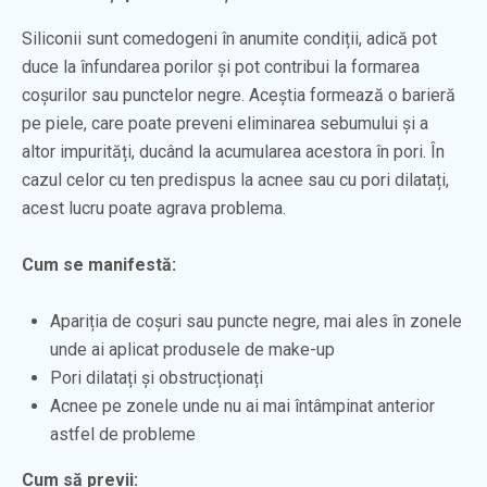
Siliconii sunt comedogeni în anumite condiții, adică pot
duce la înfundarea porilor și pot contribui la formarea
coșurilor sau punctelor negre. Aceștia formează o barieră
pe piele, care poate preveni eliminarea sebumului și a
altor impurități, ducând la acumularea acestora în pori. În
cazul celor cu ten predispus la acnee sau cu pori dilatați,
acest lucru poate agrava problema.
Cum se manifestă:
Apariția de coșuri sau puncte negre, mai ales în zonele
unde ai aplicat produsele de make-up
Pori dilatați și obstrucționați
Acnee pe zonele unde nu ai mai întâmpinat anterior
astfel de probleme
Cum să previi: