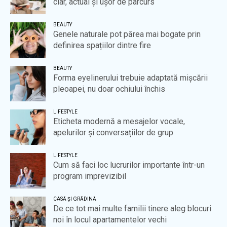
clar, actual și ușor de parcurs
BEAUTY
Genele naturale pot părea mai bogate prin
definirea spațiilor dintre fire
BEAUTY
Forma eyelinerului trebuie adaptată mișcării
pleoapei, nu doar ochiului închis
LIFESTYLE
Eticheta modernă a mesajelor vocale,
apelurilor și conversațiilor de grup
LIFESTYLE
Cum să faci loc lucrurilor importante într-un
program imprevizibil
CASĂ ȘI GRĂDINĂ
De ce tot mai multe familii tinere aleg blocuri
noi în locul apartamentelor vechi