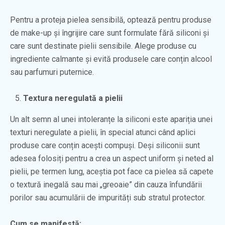
Pentru a proteja pielea sensibilă, optează pentru produse
de make-up și îngrijire care sunt formulate fără siliconi și
care sunt destinate pielii sensibile. Alege produse cu
ingrediente calmante și evită produsele care conțin alcool
sau parfumuri puternice.
Textura neregulată a pielii
Un alt semn al unei intoleranțe la siliconi este apariția unei
texturi neregulate a pielii, în special atunci când aplici
produse care conțin acești compuși. Deși siliconii sunt
adesea folosiți pentru a crea un aspect uniform și neted al
pielii, pe termen lung, aceștia pot face ca pielea să capete
o textură inegală sau mai „greoaie” din cauza înfundării
porilor sau acumulării de impurități sub stratul protector.
Cum se manifestă: