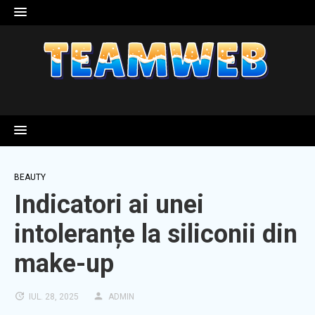
Skip
to
content
BEAUTY
Indicatori ai unei
intoleranțe la siliconii din
make-up
IUL. 28, 2025
ADMIN