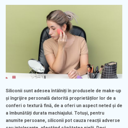
Siliconii sunt adesea întâlniți în produsele de make-up
și îngrijire personală datorită proprietăților lor de a
conferi o textură fină, de a oferi un aspect neted și de
a îmbunătăți durata machiajului. Totuși, pentru
anumite persoane, siliconii pot cauza reacții adverse
sau intoleranțe, afectând sănătatea pielii. Deși