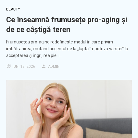
BEAUTY
Ce înseamnă frumusețe pro-aging și
de ce câștigă teren
Frumusețea pro-aging redefinește modul în care privim
îmbătrânirea, mutând accentul de la „lupta împotriva vârstei” la
acceptarea și îngrijirea pielii…
IUN. 19, 2026
ADMIN