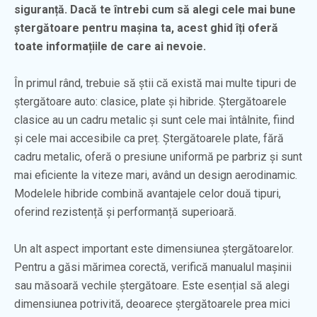
siguranță. Dacă te întrebi cum să alegi cele mai bune
ștergătoare pentru mașina ta, acest ghid îți oferă
toate informațiile de care ai nevoie.
În primul rând, trebuie să știi că există mai multe tipuri de
ștergătoare auto: clasice, plate și hibride. Ștergătoarele
clasice au un cadru metalic și sunt cele mai întâlnite, fiind
și cele mai accesibile ca preț. Ștergătoarele plate, fără
cadru metalic, oferă o presiune uniformă pe parbriz și sunt
mai eficiente la viteze mari, având un design aerodinamic.
Modelele hibride combină avantajele celor două tipuri,
oferind rezistență și performanță superioară.
Un alt aspect important este dimensiunea ștergătoarelor.
Pentru a găsi mărimea corectă, verifică manualul mașinii
sau măsoară vechile ștergătoare. Este esențial să alegi
dimensiunea potrivită, deoarece ștergătoarele prea mici