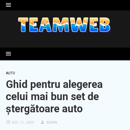
Skip
to
content
AUTO
Ghid pentru alegerea
celui mai bun set de
ștergătoare auto
DEC. 21, 2025
ADMIN