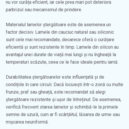
nu vor curăța eficient, iar cele prea mari pot deteriora
parbrizul sau mecanismul de prindere.
Materialul lamelor ștergătoare este de asemenea un
factor decisiv. Lamele din cauciuc natural sau siliconic
sunt cele mai recomandate, deoarece oferă o curățare
eficientă și sunt rezistente în timp. Lamele din silicon au
avantajul unei durate de viață mai lungi și nu îngheață la
temperaturi scăzute, ceea ce le face ideale pentru iarnă.
Durabilitatea ștergătoarelor este influențată și de
condițiile în care circuli. Dacă locuiești într-o zonă cu multe
frunze, praf sau gheață, este recomandat să alegi
ștergătoare rezistente și ușor de întreținut. De asemenea,
verifică frecvent starea lamelor și schimbă-le la primele
semne de uzură, cum ar fi scârțâitul, lăsarea de urme sau
mișcarea neuniformă.