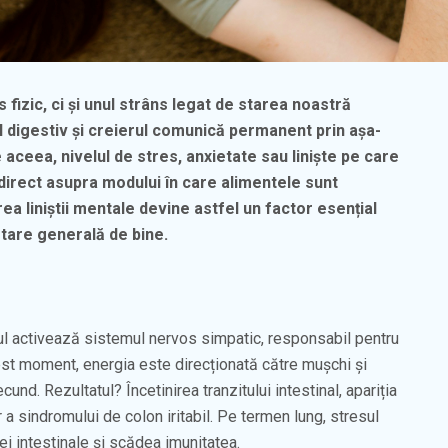
fizic, ci și unul strâns legat de starea noastră
 digestiv și creierul comunică permanent prin așa-
 aceea, nivelul de stres, anxietate sau liniște pe care
direct asupra modului în care alimentele sunt
ea liniștii mentale devine astfel un factor esențial
stare generală de bine.
ul activează sistemul nervos simpatic, responsabil pentru
acest moment, energia este direcționată către mușchi și
cund. Rezultatul? Încetinirea tranzitului intestinal, apariția
ar a sindromului de colon iritabil. Pe termen lung, stresul
ei intestinale și scădea imunitatea.