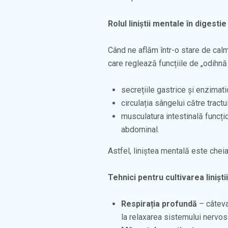
Rolul liniștii mentale în digestie
Când ne aflăm într-o stare de cal
care reglează funcțiile de „odihnă 
secrețiile gastrice și enzimat
circulația sângelui către tractul
musculatura intestinală funcț
abdominal.
Astfel, liniștea mentală este cheia
Tehnici pentru cultivarea liniști
Respirația profundă
– câteva
la relaxarea sistemului nervos