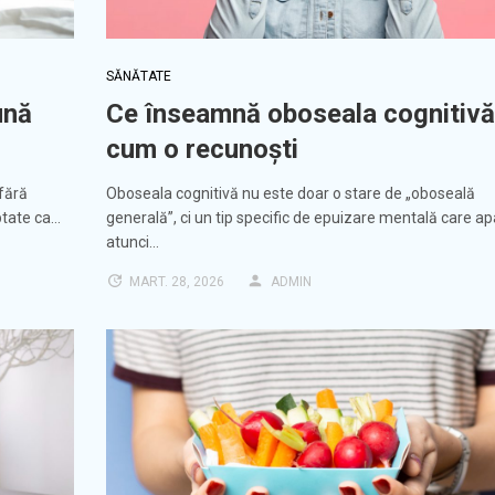
SĂNĂTATE
ună
Ce înseamnă oboseala cognitivă
cum o recunoști
 fără
Oboseala cognitivă nu este doar o stare de „oboseală
ptate ca…
generală”, ci un tip specific de epuizare mentală care a
atunci…
MART. 28, 2026
ADMIN