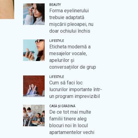
BEAUTY
Forma eyelinerului
trebuie adaptată
mișcării pleoapei, nu
doar ochiului închis
LIFESTYLE
Eticheta modernă a
mesajelor vocale,
apelurilor și
conversațiilor de grup
LIFESTYLE
Cum să faci loc
lucrurilor importante într-
un program imprevizibil
CASĂ ȘI GRĂDINĂ
De ce tot mai multe
familii tinere aleg
blocuri noi în locul
apartamentelor vechi