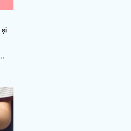
 și
pare