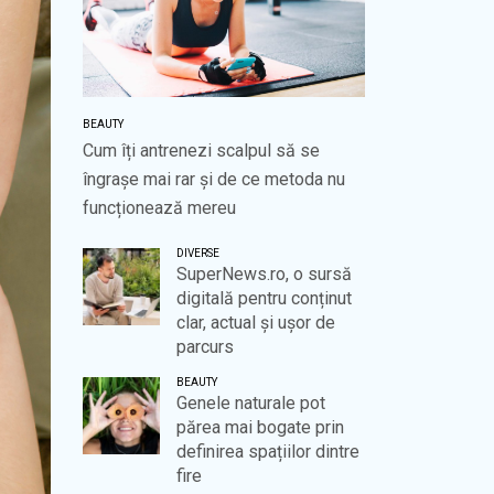
BEAUTY
Cum îți antrenezi scalpul să se
îngrașe mai rar și de ce metoda nu
funcționează mereu
DIVERSE
SuperNews.ro, o sursă
digitală pentru conținut
clar, actual și ușor de
parcurs
BEAUTY
Genele naturale pot
părea mai bogate prin
definirea spațiilor dintre
fire