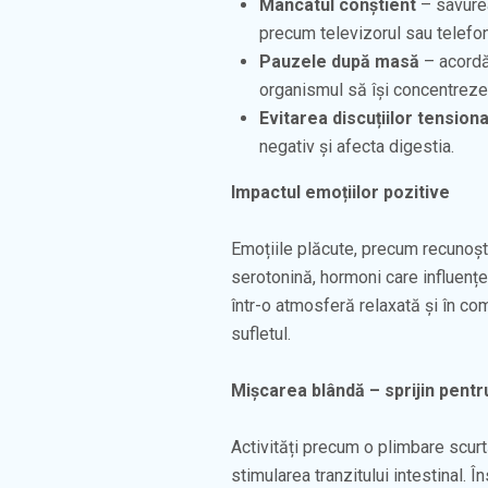
Mâncatul conștient
– savurea
precum televizorul sau telefon
Pauzele după masă
– acordă-
organismul să își concentreze
Evitarea discuțiilor tension
negativ și afecta digestia.
Impactul emoțiilor pozitive
Emoțiile plăcute, precum recunoșt
serotonină, hormoni care influenț
într-o atmosferă relaxată și în co
sufletul.
Mișcarea blândă – sprijin pentr
Activități precum o plimbare scurt
stimularea tranzitului intestinal. 