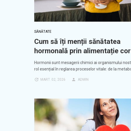
SĂNĂTATE
Cum să îți menții sănătatea
hormonală prin alimentație co
Hormonii sunt mesagerii chimici ai organismului nost
rol esențial în reglarea proceselor vitale: de la metab
MART. 02, 2026
ADMIN