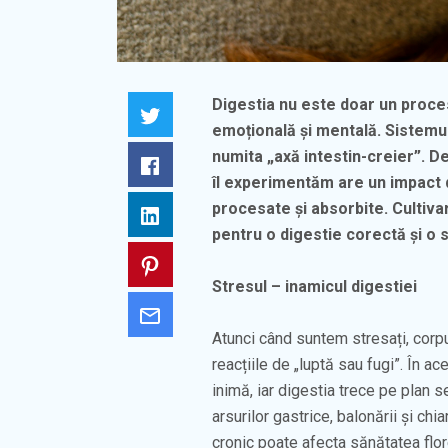
Digestia nu este doar un proces 
Twitter
emoțională și mentală. Sistemul
numita „axă intestin-creier”. De
Facebook
îl experimentăm are un impact 
procesate și absorbite. Cultivar
LinkedIn
pentru o digestie corectă și o 
Pinterest
Stresul – inamicul digestiei
Email
Atunci când suntem stresați, corp
reacțiile de „luptă sau fugi”. În 
inimă, iar digestia trece pe plan se
arsurilor gastrice, balonării și chi
cronic poate afecta sănătatea flor