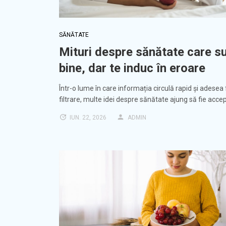
SĂNĂTATE
Mituri despre sănătate care s
bine, dar te induc în eroare
Într-o lume în care informația circulă rapid și adesea
filtrare, multe idei despre sănătate ajung să fie acce
IUN. 22, 2026
ADMIN