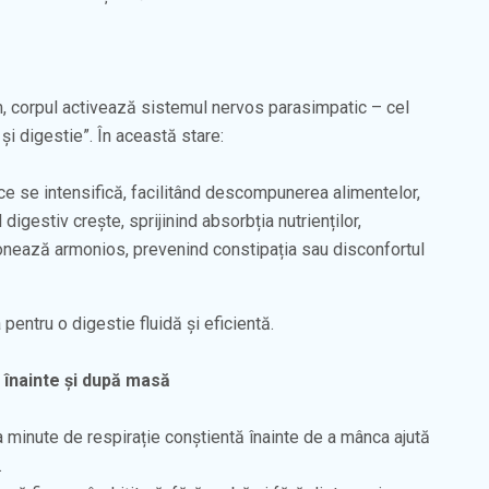
m, corpul activează sistemul nervos parasimpatic – cel
și digestie”. În această stare:
ice se intensifică, facilitând descompunerea alimentelor,
 digestiv crește, sprijinind absorbția nutrienților,
ionează armonios, prevenind constipația sau disconfortul
 pentru o digestie fluidă și eficientă.
i înainte și după masă
 minute de respirație conștientă înainte de a mânca ajută
.