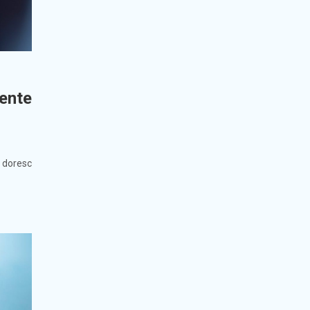
ente
i doresc