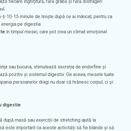
ză fiecare înghițitură, fără grabă și fără distrageri
ul.
ți 10-15 minute de liniște după ce ai mâncat, pentru ca
 energia pe digestie.
ate
în timpul mesei, care pot crea un climat emoțional
ința sau bucuria, stimulează secreția de endorfine și
ează pozitiv și sistemul digestiv. De aceea, mesele luate
mpania persoanelor dragi nu doar că hrănesc corpul, ci și
u digestie
ă după masă sau exerciții de stretching ajută la
Însă este important ca aceste activități să fie blânde și să