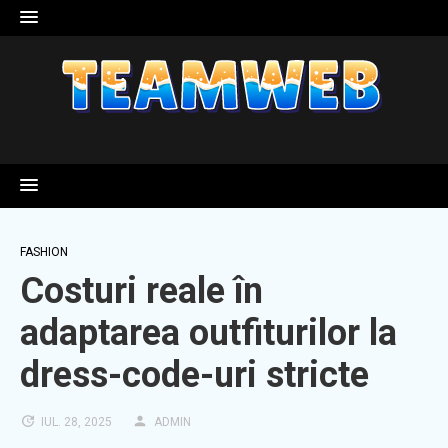
Skip
to
content
FASHION
Costuri reale în
adaptarea outfiturilor la
dress-code-uri stricte
IUL. 28, 2025
ADMIN