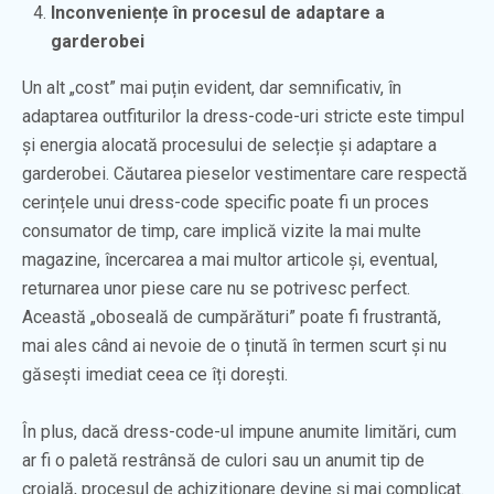
Inconveniențe în procesul de adaptare a
garderobei
Un alt „cost” mai puțin evident, dar semnificativ, în
adaptarea outfiturilor la dress-code-uri stricte este timpul
și energia alocată procesului de selecție și adaptare a
garderobei. Căutarea pieselor vestimentare care respectă
cerințele unui dress-code specific poate fi un proces
consumator de timp, care implică vizite la mai multe
magazine, încercarea a mai multor articole și, eventual,
returnarea unor piese care nu se potrivesc perfect.
Această „oboseală de cumpărături” poate fi frustrantă,
mai ales când ai nevoie de o ținută în termen scurt și nu
găsești imediat ceea ce îți dorești.
În plus, dacă dress-code-ul impune anumite limitări, cum
ar fi o paletă restrânsă de culori sau un anumit tip de
croială, procesul de achiziționare devine și mai complicat.