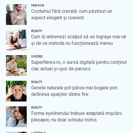
FASHION
Costumul fără cravată: cum păstrezi un
aspect elegant și coerent
BEAUTY
Cum îți antrenezi scalpul să se îngrașe mai rar
și de ce metoda nu funcționează mereu
DIVERSE
SuperNews.ro, o sursă digitală pentru conținut
clar, actual și ușor de parcurs
BEAUTY
Genele naturale pot părea mai bogate prin
definirea spațiilor dintre fire
BEAUTY
Forma eyelinerului trebuie adaptată mișcării
pleoapei, nu doar ochiului închis