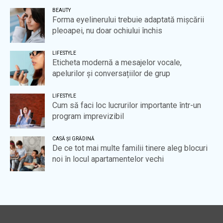
BEAUTY
Forma eyelinerului trebuie adaptată mișcării
pleoapei, nu doar ochiului închis
LIFESTYLE
Eticheta modernă a mesajelor vocale,
apelurilor și conversațiilor de grup
LIFESTYLE
Cum să faci loc lucrurilor importante într-un
program imprevizibil
CASĂ ȘI GRĂDINĂ
De ce tot mai multe familii tinere aleg blocuri
noi în locul apartamentelor vechi