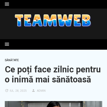
Skip
to
content
SĂNĂTATE
Ce poți face zilnic pentru
o inimă mai sănătoasă
IUL. 28, 2025
ADMIN