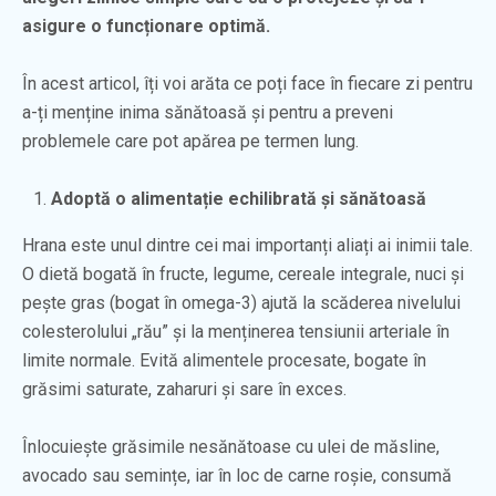
asigure o funcționare optimă.
În acest articol, îți voi arăta ce poți face în fiecare zi pentru
a-ți menține inima sănătoasă și pentru a preveni
problemele care pot apărea pe termen lung.
Adoptă o alimentație echilibrată și sănătoasă
Hrana este unul dintre cei mai importanți aliați ai inimii tale.
O dietă bogată în fructe, legume, cereale integrale, nuci și
pește gras (bogat în omega-3) ajută la scăderea nivelului
colesterolului „rău” și la menținerea tensiunii arteriale în
limite normale. Evită alimentele procesate, bogate în
grăsimi saturate, zaharuri și sare în exces.
Înlocuiește grăsimile nesănătoase cu ulei de măsline,
avocado sau semințe, iar în loc de carne roșie, consumă