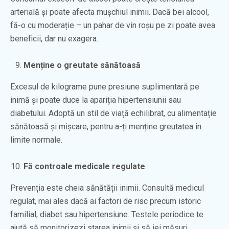
arterială și poate afecta mușchiul inimii. Dacă bei alcool,
fă-o cu moderație – un pahar de vin roșu pe zi poate avea
beneficii, dar nu exagera.
Menține o greutate sănătoasă
Excesul de kilograme pune presiune suplimentară pe
inimă și poate duce la apariția hipertensiunii sau
diabetului. Adoptă un stil de viață echilibrat, cu alimentație
sănătoasă și mișcare, pentru a-ți menține greutatea în
limite normale.
Fă controale medicale regulate
Prevenția este cheia sănătății inimii. Consultă medicul
regulat, mai ales dacă ai factori de risc precum istoric
familial, diabet sau hipertensiune. Testele periodice te
ajută să monitorizezi starea inimii și să iei măsuri