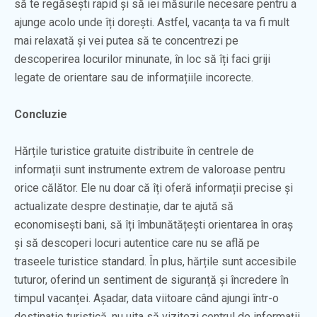
să te regăsești rapid și să iei măsurile necesare pentru a
ajunge acolo unde îți dorești. Astfel, vacanța ta va fi mult
mai relaxată și vei putea să te concentrezi pe
descoperirea locurilor minunate, în loc să îți faci griji
legate de orientare sau de informațiile incorecte.
Concluzie
Hărțile turistice gratuite distribuite în centrele de
informații sunt instrumente extrem de valoroase pentru
orice călător. Ele nu doar că îți oferă informații precise și
actualizate despre destinație, dar te ajută să
economisești bani, să îți îmbunătățești orientarea în oraș
și să descoperi locuri autentice care nu se află pe
traseele turistice standard. În plus, hărțile sunt accesibile
tuturor, oferind un sentiment de siguranță și încredere în
timpul vacanței. Așadar, data viitoare când ajungi într-o
destinație turistică, nu uita să vizitezi centrul de informații