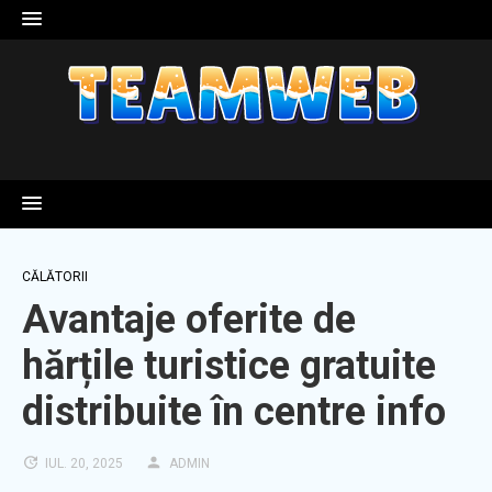
Skip
to
content
CĂLĂTORII
Avantaje oferite de
hărțile turistice gratuite
distribuite în centre info
IUL. 20, 2025
ADMIN