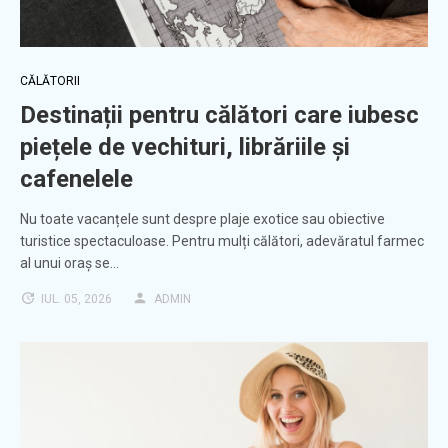
CĂLĂTORII
Destinații pentru călători care iubesc
piețele de vechituri, librăriile și
cafenelele
Nu toate vacanțele sunt despre plaje exotice sau obiective
turistice spectaculoase. Pentru mulți călători, adevăratul farmec
al unui oraș se…
IUL. 05, 2026
ADMIN